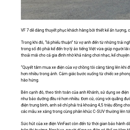
VF 7 dễ dàng thuyết phục khách hàng bởi thiết kế ấn tượng, 
Trong khi đó, “lá phiếu thuận” từ vợ anh đến từ những trải n
trong số đó phải kể đến trợ lý ảo tiếng Việt vừa giúp người l
thoải mái cho cả gia đình nhờ khả năng chơi nhạc, kể chuyện
“Quyết tâm mua xe điện của vợ chồng tôi càng tăng lên khi đư
hơn nhiều trong ảnh. Cảm giác bước xuống từ chiếc xe phong
hào hứng.
Bên cạnh đó, theo tính toán của anh Khánh, sử dụng xe điện 
như bảo dưỡng đều rẻ hơn nhiều. Đơn cử, cùng với quãng đườn
điện trung bình, anh sẽ chỉ phải trả khoảng 4,5 triệu đồng c
các mẫu xe xăng trong cùng phân khúc C-SUV thường lên tới 
Sức hút của xe điện VinFast còn đến từ thời gian bảo hành dà
trên thị trường. Ngoài ra, người dùng xe điện có thể an tâm 