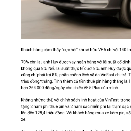
Khách hàng cảm thấy “cực hời” khi sở hữu VF 5 chỉ với 140 tri
70% còn lại, anh Huy được vay ngân hàng với lãi suất cố địn
không quá 8%. Nếu lãi suất thực tế dưới 8%, anh Huy được quy
cũng chỉ phải trả 8%, phần chênh lệch sẽ do VinFast chi trả. T
triệu đồng/tháng. Tính thêm cả tiền thuê pin hàng tháng là 1,
hơn 264.000 đồng/ngày cho chiếc VF 5 Plus của mình.
Không những thế, với chính sách linh hoạt của VinFast, tron
tặng 2 năm phí thuê pin và 2 năm sạc miễn phí tại trạm sạc 
lên đến 128,4 triệu đồng. Với khách hàng mua xe kèm pin, số
xe.