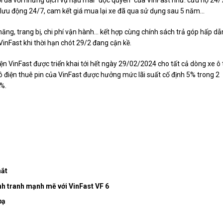
n lưu động 24/7, cam kết giá mua lại xe đã qua sử dụng sau 5 năm…
năng, trang bị, chi phí vận hành… kết hợp cùng chính sách trả góp hấp dẫ
VinFast khi thời hạn chót 29/2 đang cận kề.
ện VinFast được triển khai tới hết ngày 29/02/2024 cho tất cả dòng xe ô 
tô điện thuê pin của VinFast được hưởng mức lãi suất cố định 5% trong 2
0%.
mắt
ạnh tranh mạnh mẽ với VinFast VF 6
bạ