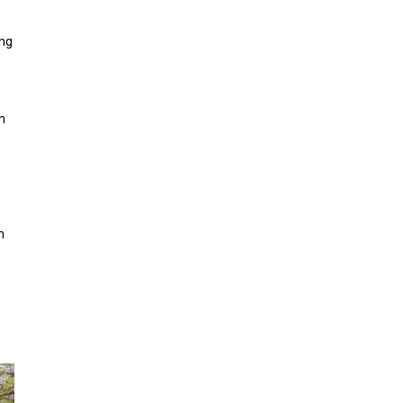
ông
n
n