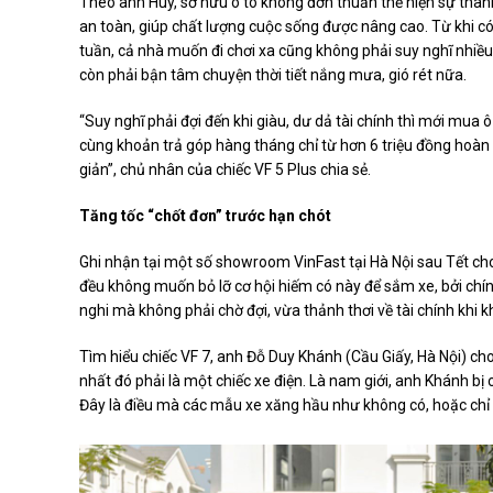
Theo anh Huy, sở hữu ô tô không đơn thuần thể hiện sự thàn
an toàn, giúp chất lượng cuộc sống được nâng cao. Từ khi có
tuần, cả nhà muốn đi chơi xa cũng không phải suy nghĩ nhiều,
còn phải bận tâm chuyện thời tiết nắng mưa, gió rét nữa.
“Suy nghĩ phải đợi đến khi giàu, dư dả tài chính thì mới mua ô
cùng khoản trả góp hàng tháng chỉ từ hơn 6 triệu đồng hoàn 
giản”, chủ nhân của chiếc VF 5 Plus chia sẻ.
Tăng tốc “chốt đơn” trước hạn chót
Ghi nhận tại một số showroom VinFast tại Hà Nội sau Tết cho
đều không muốn bỏ lỡ cơ hội hiếm có này để sắm xe, bởi chí
nghi mà không phải chờ đợi, vừa thảnh thơi về tài chính khi k
Tìm hiểu chiếc VF 7, anh Đỗ Duy Khánh (Cầu Giấy, Hà Nội) cho 
nhất đó phải là một chiếc xe điện. Là nam giới, anh Khánh bị
Đây là điều mà các mẫu xe xăng hầu như không có, hoặc chỉ l