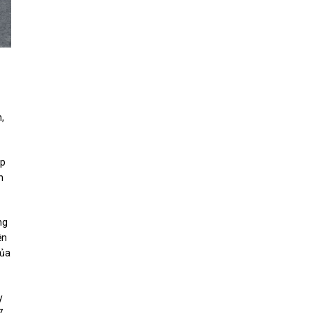
,
ẹp
h
ng
ền
của
y
7