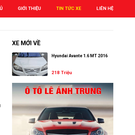
Ủ
GIỚI THIỆU
TIN TỨC XE
LIÊN HỆ
XE MỚI VỀ
Hyundai Avante 1.6 MT 2016
218 Triệu
g