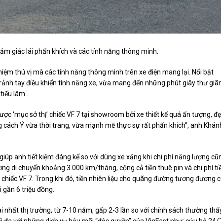
cảm giác lái phấn khích và các tính năng thông minh.
ghiệm thú vị mà các tính năng thông minh trên xe điện mang lại. Nổi bật
ái rảnh tay điều khiển tính năng xe, vừa mang đến những phút giây thư giãn
 tiếu lâm…
ợc ‘mục sở thị’ chiếc VF 7 tại showroom bởi xe thiết kế quá ấn tượng, đ
 cách Ý vừa thời trang, vừa mạnh mẽ thực sự rất phấn khích”, anh Khán
giúp anh tiết kiệm đáng kể so với dùng xe xăng khi chi phí năng lượng cũ
g di chuyển khoảng 3.000 km/tháng, cộng cả tiền thuê pin và chi phí ti
ho chiếc VF 7. Trong khi đó, tiền nhiên liệu cho quãng đường tương đương 
gần 6 triệu đồng.
i nhất thị trường, từ 7-10 năm, gấp 2-3 lần so với chính sách thường thấ
tối đa với những dịch vụ hậu mãi “độc quyền” của VinFast như: cứu hộ 24/