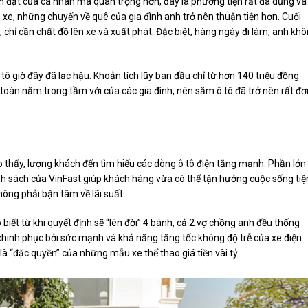
h đạt của cá nhân mà quan trọng hơn, đây là phương tiện rất đa dụng và
 xe, những chuyến về quê của gia đình anh trở nên thuận tiện hơn. Cuối
 chỉ cần chất đồ lên xe và xuất phát. Đặc biệt, hàng ngày đi làm, anh kh
 tô giờ đây đã lạc hậu. Khoản tích lũy ban đầu chỉ từ hơn 140 triệu đồng
toàn nằm trong tầm với của các gia đình, nên sắm ô tô đã trở nên rất đơ
 thấy, lượng khách đến tìm hiểu các dòng ô tô điện tăng mạnh. Phần lớn
nh sách của VinFast giúp khách hàng vừa có thể tận hưởng cuộc sống tiệ
hông phải bận tâm về lãi suất.
biết từ khi quyết định sẽ “lên đời” 4 bánh, cả 2 vợ chồng anh đều thống
 chinh phục bởi sức mạnh và khả năng tăng tốc không độ trễ của xe điện.
à “đặc quyền” của những mẫu xe thể thao giá tiền vài tỷ.