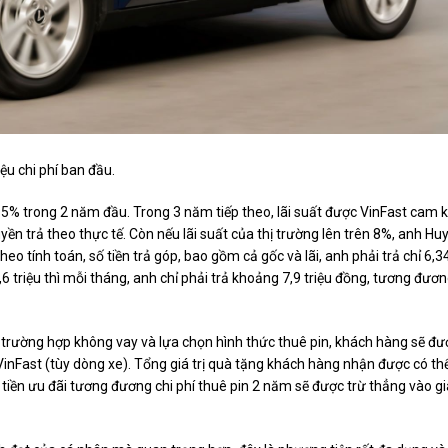
ệu chi phí ban đầu.
h 5% trong 2 năm đầu. Trong 3 năm tiếp theo, lãi suất được VinFast cam k
ền trả theo thực tế. Còn nếu lãi suất của thị trường lên trên 8%, anh Hu
heo tính toán, số tiền trả góp, bao gồm cả gốc và lãi, anh phải trả chỉ 6,3
6 triệu thì mỗi tháng, anh chỉ phải trả khoảng 7,9 triệu đồng, tương đươ
g trường hợp không vay và lựa chọn hình thức thuê pin, khách hàng sẽ đư
VinFast (tùy dòng xe). Tổng giá trị quà tặng khách hàng nhận được có th
 tiền ưu đãi tương đương chi phí thuê pin 2 năm sẽ được trừ thẳng vào gi