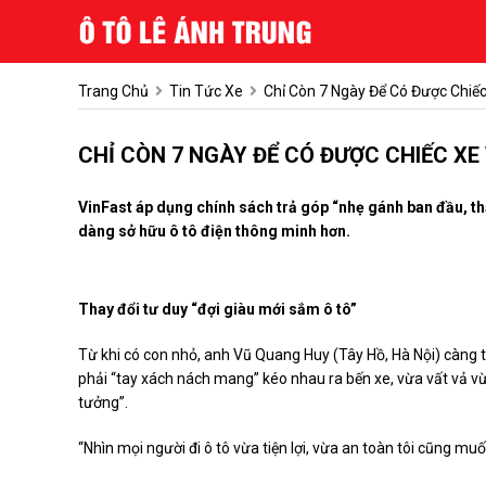
Trang Chủ
Tin Tức Xe
Chỉ Còn 7 Ngày Để Có Được Chiếc
CHỈ CÒN 7 NGÀY ĐỂ CÓ ĐƯỢC CHIẾC XE 
VinFast áp dụng chính sách trả góp “nhẹ gánh ban đầu, thả
dàng sở hữu ô tô điện thông minh hơn.
Thay đổi tư duy “đợi giàu mới sắm ô tô”
Từ khi có con nhỏ, anh Vũ Quang Huy (Tây Hồ, Hà Nội) càng th
phải “tay xách nách mang” kéo nhau ra bến xe, vừa vất vả vừ
tưởng”.
“Nhìn mọi người đi ô tô vừa tiện lợi, vừa an toàn tôi cũng m