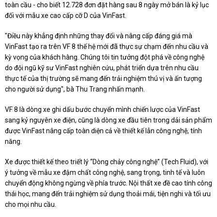
toàn cầu - cho biết 12.728 đơn đặt hàng sau 8 ngày mở bán là kỷ lục
đối với mẫu xe cao cấp cỡ D của VinFast.
"Điều này khẳng định những thay đổi và nâng cấp đáng giá mà
VinFast tạo ra trên VF 8 thế hệ mới đã thực sự chạm đến nhu cầu và
kỳ vọng của khách hàng. Chúng tôi tin tưởng đột phá về công nghệ
do đội ngũ kỹ sư VinFast nghiên cứu, phát triển dựa trên nhu cầu
thực tế của thị trường sẽ mang đến trải nghiệm thú vị và ấn tượng
cho người sử dụng", bà Thu Trang nhấn mạnh.
VF 8 là dòng xe ghi dấu bước chuyển mình chiến lược của VinFast
sang kỷ nguyên xe điện, cũng là dòng xe đầu tiên trong dải sản phẩm
được VinFast nâng cấp toàn diện cả về thiết kế lẫn công nghệ, tính
năng.
Xe được thiết kế theo triết lý “Dòng chảy công nghệ” (Tech Fluid), với
ý tưởng về mẫu xe đậm chất công nghệ, sang trọng, tinh tế và luôn
chuyển động không ngừng về phía trước. Nội thất xe đề cao tính công
thái học, mang đến trải nghiệm sử dụng thoải mái, tiện nghi và tối ưu
cho mọi nhu cầu.