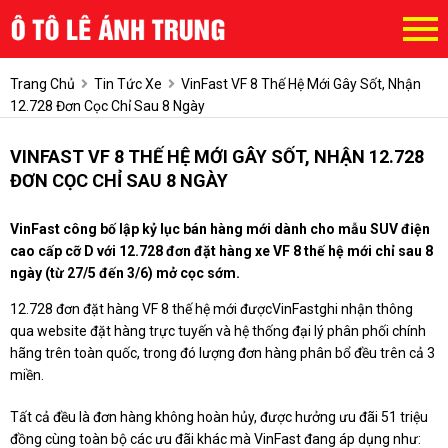
Trang Chủ
Tin Tức Xe
VinFast VF 8 Thế Hệ Mới Gây Sốt, Nhận
12.728 Đơn Cọc Chỉ Sau 8 Ngày
VINFAST VF 8 THẾ HỆ MỚI GÂY SỐT, NHẬN 12.728
ĐƠN CỌC CHỈ SAU 8 NGÀY
VinFast công bố lập kỷ lục bán hàng mới dành cho mẫu SUV điện
cao cấp cỡ D với 12.728 đơn đặt hàng xe VF 8 thế hệ mới chỉ sau 8
ngày (từ 27/5 đến 3/6) mở cọc sớm.
12.728 đơn đặt hàng VF 8 thế hệ mới đượcVinFastghi nhận thông
qua website đặt hàng trực tuyến và hệ thống đại lý phân phối chính
hãng trên toàn quốc, trong đó lượng đơn hàng phân bổ đều trên cả 3
miền.
Tất cả đều là đơn hàng không hoàn hủy, được hưởng ưu đãi 51 triệu
đồng cùng toàn bộ các ưu đãi khác mà VinFast đang áp dụng như: