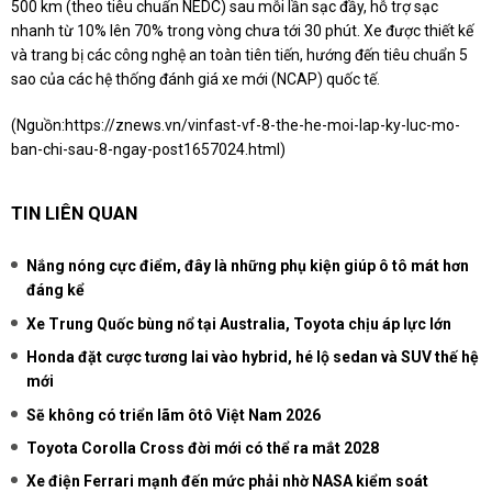
500 km (theo tiêu chuẩn NEDC) sau mỗi lần sạc đầy, hỗ trợ sạc
nhanh từ 10% lên 70% trong vòng chưa tới 30 phút. Xe được thiết kế
và trang bị các công nghệ an toàn tiên tiến, hướng đến tiêu chuẩn 5
sao của các hệ thống đánh giá xe mới (NCAP) quốc tế.
(Nguồn:
https://znews.vn/vinfast-vf-8-the-he-moi-lap-ky-luc-mo-
ban-chi-sau-8-ngay-post1657024.html
)
TIN LIÊN QUAN
Nắng nóng cực điểm, đây là những phụ kiện giúp ô tô mát hơn
đáng kể
Xe Trung Quốc bùng nổ tại Australia, Toyota chịu áp lực lớn
Honda đặt cược tương lai vào hybrid, hé lộ sedan và SUV thế hệ
mới
Sẽ không có triển lãm ôtô Việt Nam 2026
Toyota Corolla Cross đời mới có thể ra mắt 2028
Xe điện Ferrari mạnh đến mức phải nhờ NASA kiểm soát